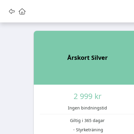
Gå tillbaka
Gå till startsidan
Årskort Silver
2 999 kr
Ingen bindningstid
Giltig i 365 dagar
・Styrketräning